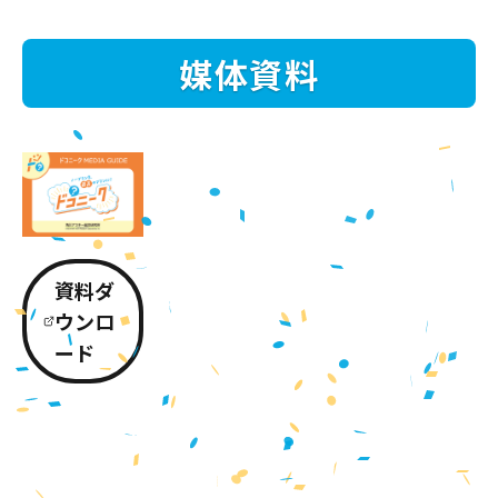
媒体資料
資料ダ
ウンロ
ード