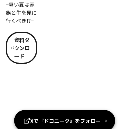
−暑い夏は家
族と牛を見に
行くべき!?−
資料ダ
ウンロ
ード
Xで『ドコニーク』をフォロー
→