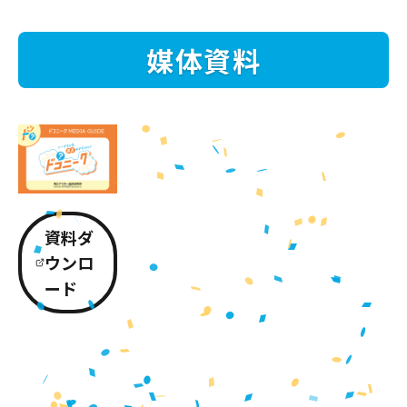
媒体資料
資料ダ
ウンロ
ード