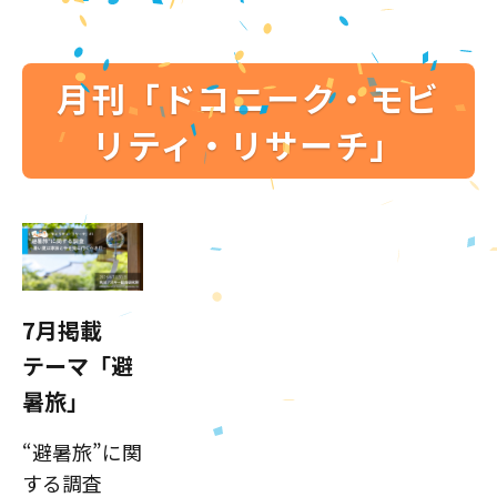
月刊「ドコニーク・モビ
リティ・リサーチ」
7月掲載
テーマ「避
暑旅」
“避暑旅”に関
する調査