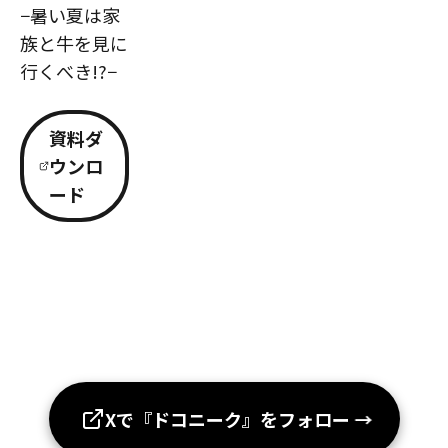
−暑い夏は家
族と牛を見に
行くべき!?−
資料ダ
ウンロ
ード
Xで『ドコニーク』をフォロー
→