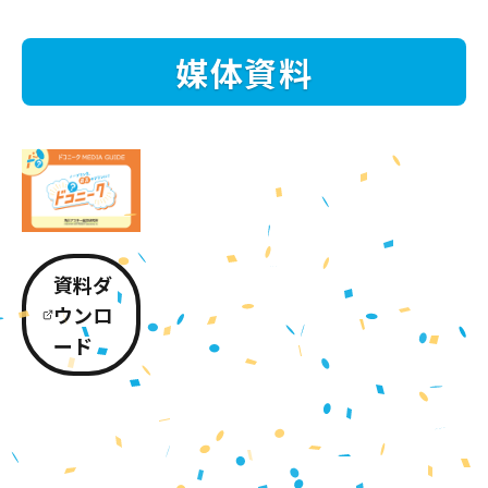
媒体資料
資料ダ
ウンロ
ード