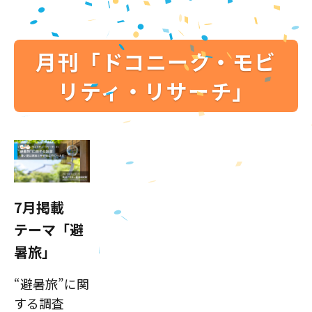
月刊「ドコニーク・モビ
リティ・リサーチ」
7月掲載
テーマ「避
暑旅」
“避暑旅”に関
する調査