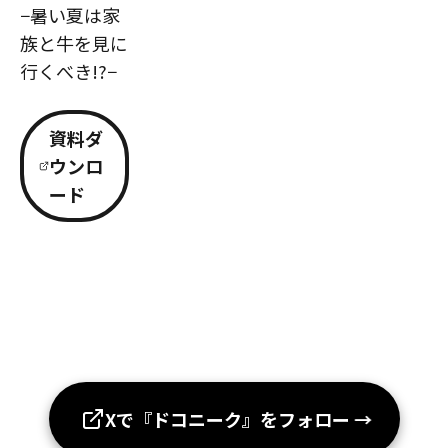
−暑い夏は家
族と牛を見に
行くべき!?−
資料ダ
ウンロ
ード
Xで『ドコニーク』をフォロー
→