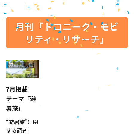
月刊「ドコニーク・モビ
リティ・リサーチ」
7月掲載
テーマ「避
暑旅」
“避暑旅”に関
する調査