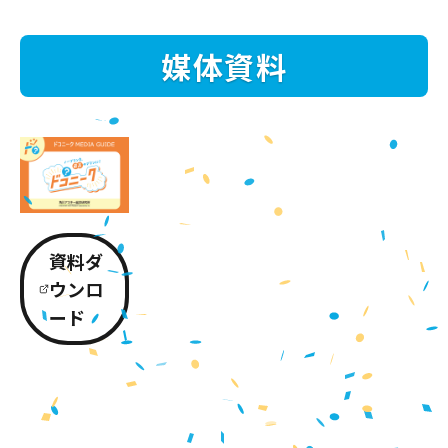
媒体資料
資料ダ
ウンロ
ード