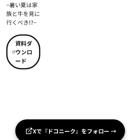
−暑い夏は家
族と牛を見に
行くべき!?−
資料ダ
ウンロ
ード
Xで『ドコニーク』をフォロー
→