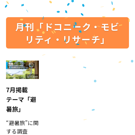
月刊「ドコニーク・モビ
リティ・リサーチ」
7月掲載
テーマ「避
暑旅」
“避暑旅”に関
する調査