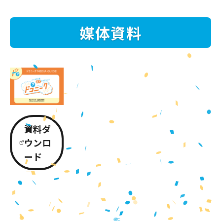
媒体資料
資料ダ
ウンロ
ード