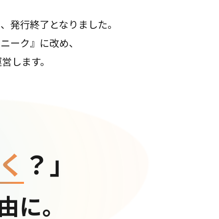
て、発行終了となりました。
コニーク』に改め、
運営します。
く
？」
由に。