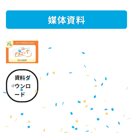
媒体資料
資料ダ
ウンロ
ード