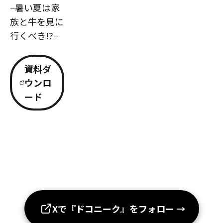
−暑い夏は家
族と牛を見に
行くべき!?−
資料ダ
ウンロ
ード
Xで『ドコニーク』をフォロー
→