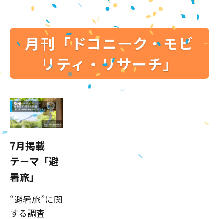
月刊「ドコニーク・モビ
リティ・リサーチ」
7月掲載
テーマ「避
暑旅」
“避暑旅”に関
する調査