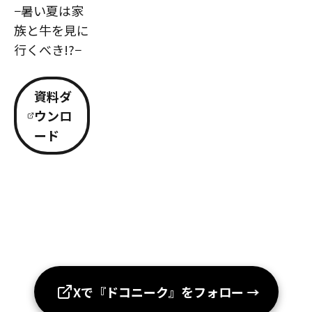
−暑い夏は家
族と牛を見に
行くべき!?−
資料ダ
ウンロ
ード
Xで『ドコニーク』をフォロー
→