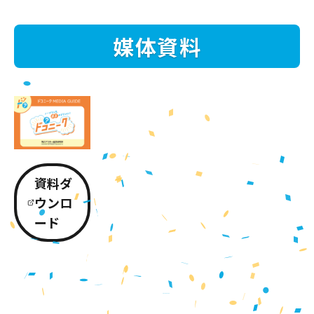
媒体資料
資料ダ
ウンロ
ード