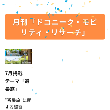
月刊「ドコニーク・モビ
リティ・リサーチ」
7月掲載
テーマ「避
暑旅」
“避暑旅”に関
する調査