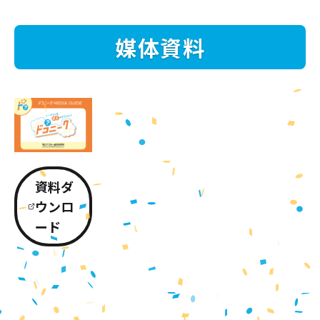
媒体資料
資料ダ
ウンロ
ード