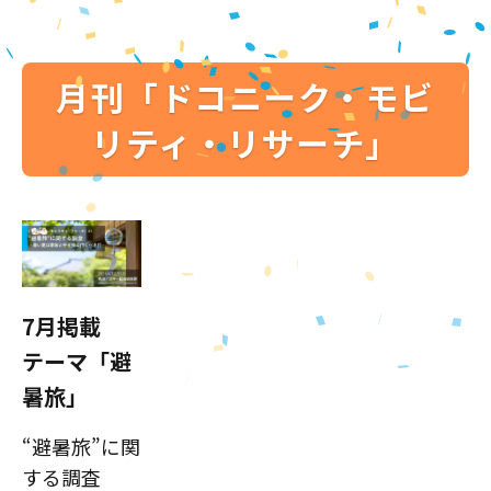
月刊「ドコニーク・モビ
リティ・リサーチ」
7月掲載
テーマ「避
暑旅」
“避暑旅”に関
する調査