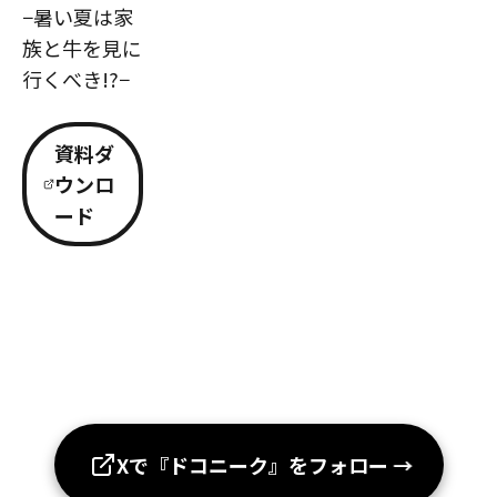
−暑い夏は家
族と牛を見に
行くべき!?−
資料ダ
ウンロ
ード
Xで『ドコニーク』をフォロー
→