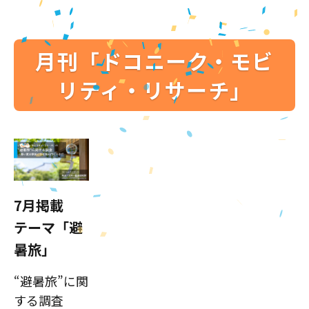
月刊「ドコニーク・モビ
リティ・リサーチ」
7月掲載
テーマ「避
暑旅」
“避暑旅”に関
する調査