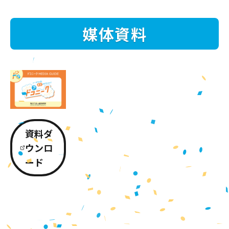
媒体資料
資料ダ
ウンロ
ード