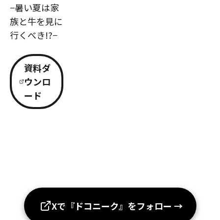
−暑い夏は家
族と牛を見に
行くべき!?−
資料ダ
ウンロ
ード
Xで『ドコニーク』をフォロー
→