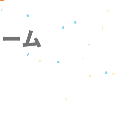
ォーム
』