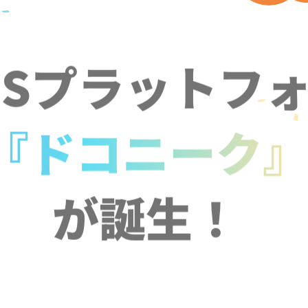
NSプラットフ
『ドコニーク
が誕生！