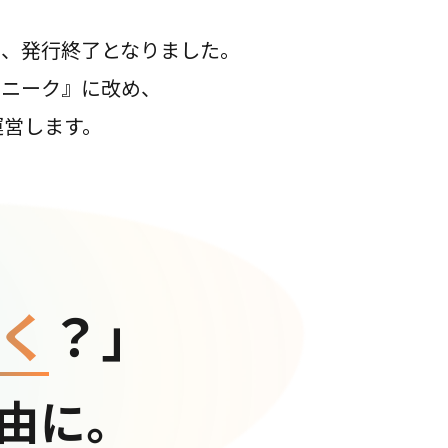
て、発行終了となりました。
コニーク』に改め、
運営します。
く
？」
由に。