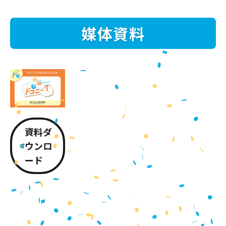
媒体資料
資料ダ
ウンロ
ード