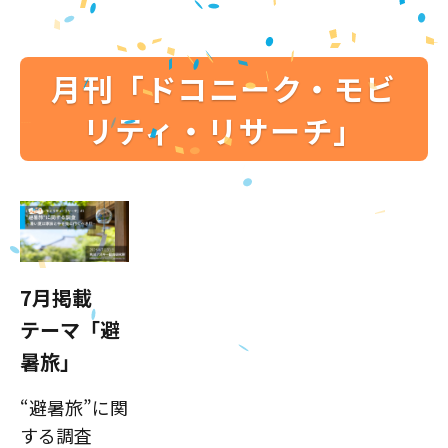
月刊「ドコニーク・モビ
リティ・リサーチ」
7月掲載
テーマ「避
暑旅」
“避暑旅”に関
する調査