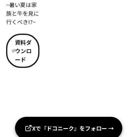
−暑い夏は家
族と牛を見に
行くべき!?−
資料ダ
ウンロ
ード
Xで『ドコニーク』をフォロー
→