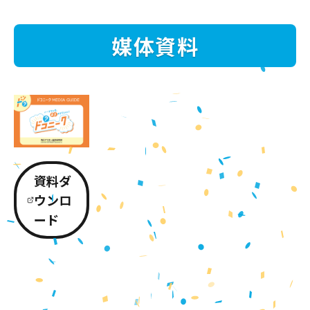
媒体資料
資料ダ
ウンロ
ード