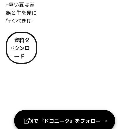
−暑い夏は家
族と牛を見に
行くべき!?−
資料ダ
ウンロ
ード
Xで『ドコニーク』をフォロー
→