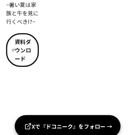
−暑い夏は家
族と牛を見に
行くべき!?−
資料ダ
ウンロ
ード
Xで『ドコニーク』をフォロー
→