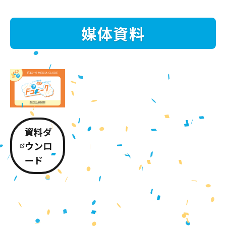
媒体資料
資料ダ
ウンロ
ード