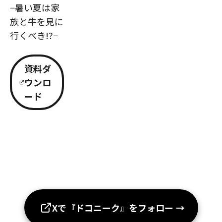
−暑い夏は家
族と牛を見に
行くべき!?−
資料ダ
ウンロ
ード
Xで『ドコニーク』をフォロー
→