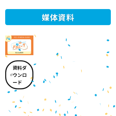
媒体資料
資料ダ
ウンロ
ード