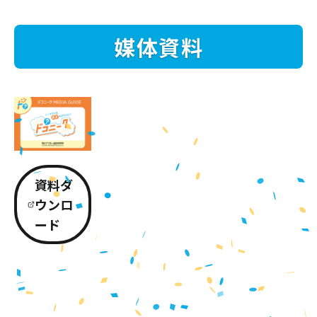
媒体資料
資料ダ
ウンロ
ード