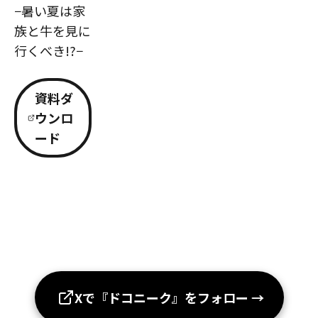
−暑い夏は家
族と牛を見に
行くべき!?−
資料ダ
ウンロ
ード
Xで『ドコニーク』をフォロー
→