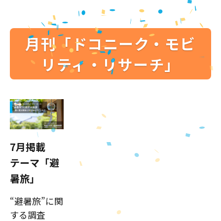
月刊「ドコニーク・モビ
リティ・リサーチ」
7月掲載
テーマ「避
暑旅」
“避暑旅”に関
する調査