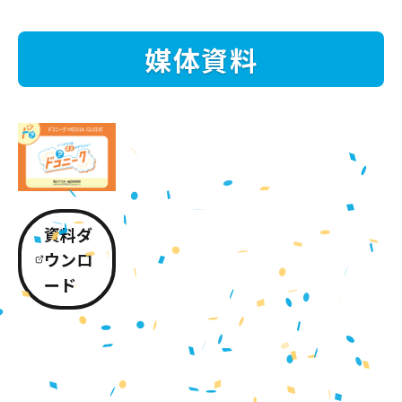
媒体資料
資料ダ
ウンロ
ード