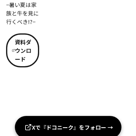
−暑い夏は家
族と牛を見に
行くべき!?−
資料ダ
ウンロ
ード
Xで『ドコニーク』をフォロー
→