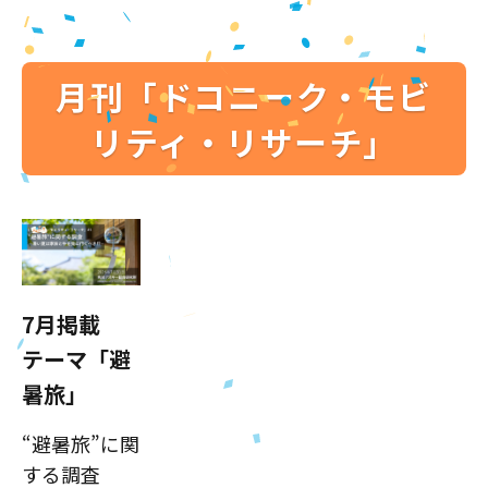
月刊「ドコニーク・モビ
リティ・リサーチ」
7月掲載
テーマ「避
暑旅」
“避暑旅”に関
する調査