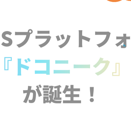
NSプラットフ
『ドコニーク
が誕生！