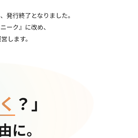
て、発行終了となりました。
コニーク』に改め、
運営します。
く
？」
由に。