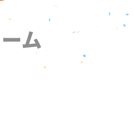
ォーム
』