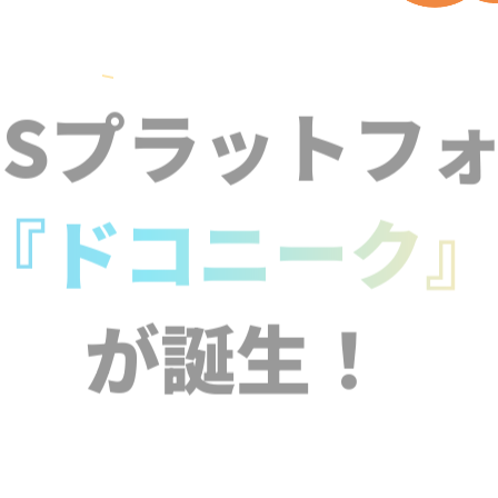
NSプラットフ
『ドコニーク
が誕生！