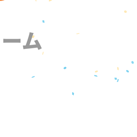
ォーム
』