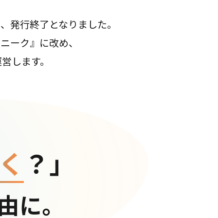
て、発行終了となりました。
コニーク』に改め、
運営します。
く
？」
由に。