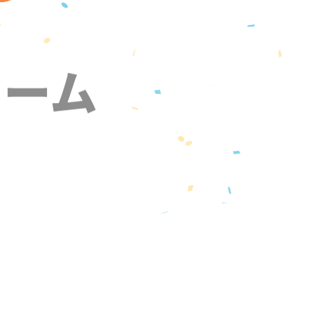
ォーム
』