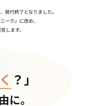
て、発行終了となりました。
コニーク』に改め、
運営します。
く
？」
由に。