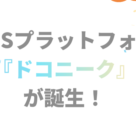
NSプラットフ
『ドコニーク
が誕生！