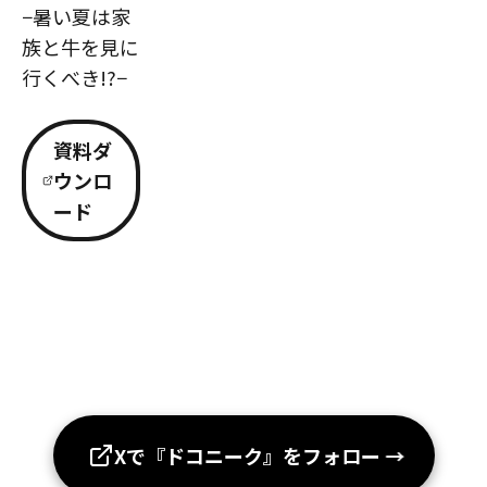
−暑い夏は家
族と牛を見に
行くべき!?−
資料ダ
ウンロ
ード
Xで『ドコニーク』をフォロー
→