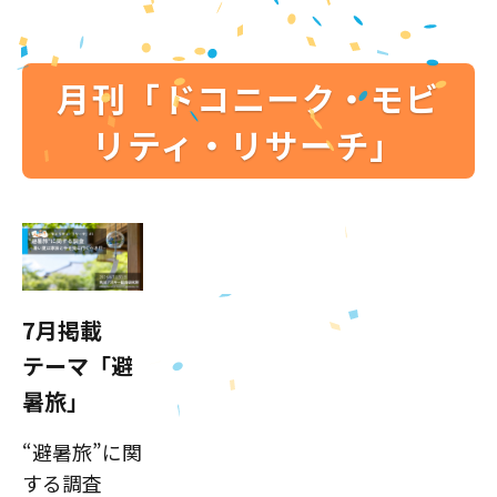
月刊「ドコニーク・モビ
リティ・リサーチ」
7月掲載
テーマ「避
暑旅」
“避暑旅”に関
する調査