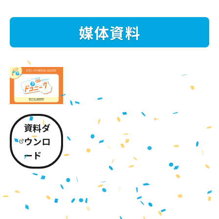
媒体資料
資料ダ
ウンロ
ード