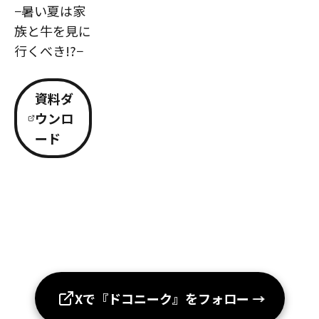
−暑い夏は家
族と牛を見に
行くべき!?−
資料ダ
ウンロ
ード
Xで『ドコニーク』をフォロー
→