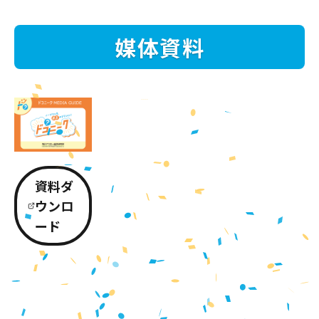
媒体資料
資料ダ
ウンロ
ード