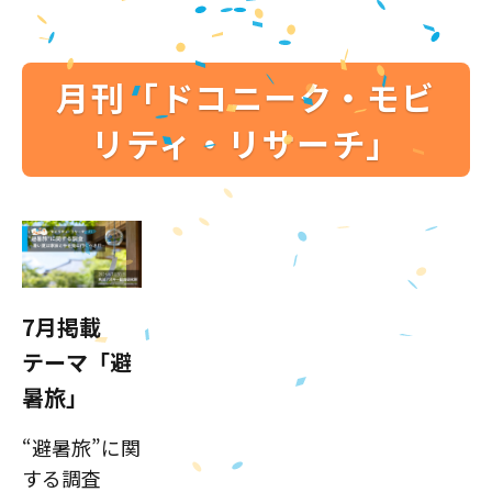
月刊「ドコニーク・モビ
リティ・リサーチ」
7月掲載
テーマ「避
暑旅」
“避暑旅”に関
する調査