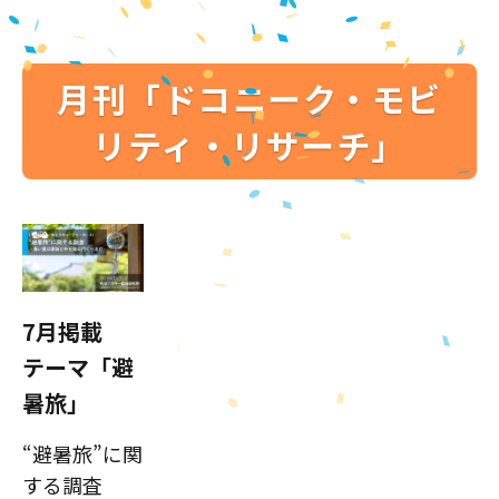
月刊「ドコニーク・モビ
リティ・リサーチ」
7月掲載
テーマ「避
暑旅」
“避暑旅”に関
する調査