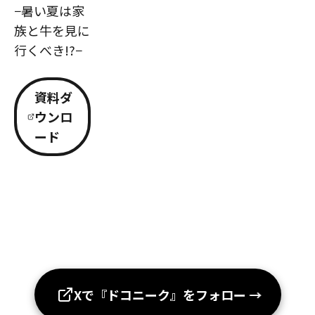
−暑い夏は家
族と牛を見に
行くべき!?−
資料ダ
ウンロ
ード
Xで『ドコニーク』をフォロー
→