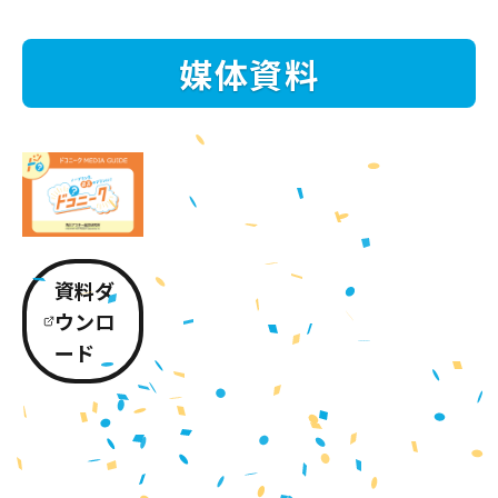
媒体資料
資料ダ
ウンロ
ード