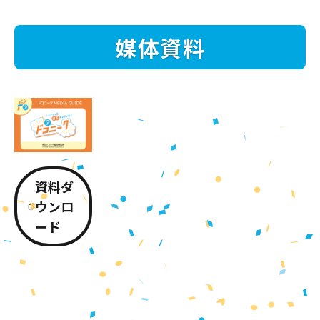
媒体資料
資料ダ
ウンロ
ード