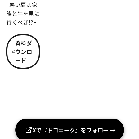
−暑い夏は家
族と牛を見に
行くべき!?−
資料ダ
ウンロ
ード
Xで『ドコニーク』をフォロー
→