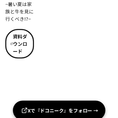
−暑い夏は家
族と牛を見に
行くべき!?−
資料ダ
ウンロ
ード
Xで『ドコニーク』をフォロー
→