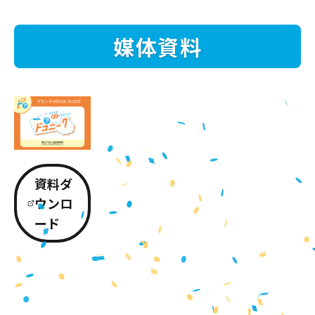
媒体資料
資料ダ
ウンロ
ード