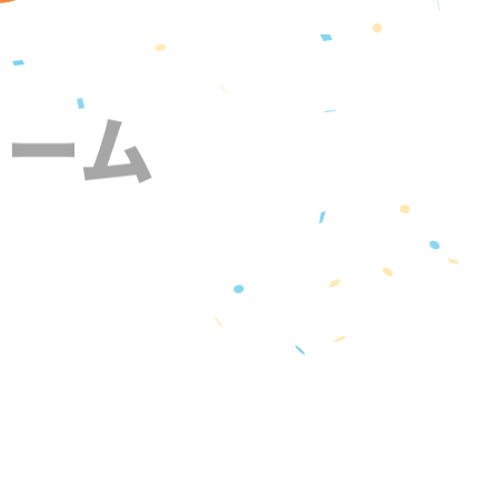
ォーム
』