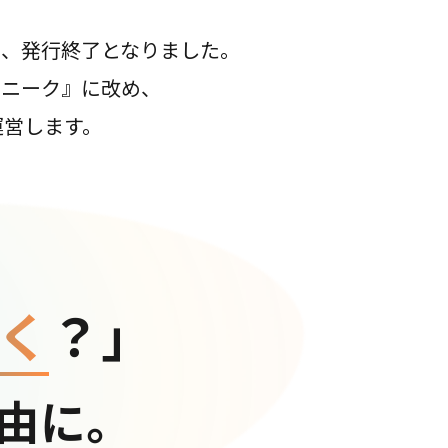
て、発行終了となりました。
コニーク』に改め、
運営します。
く
？」
由に。