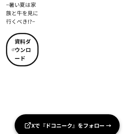
−暑い夏は家
族と牛を見に
行くべき!?−
資料ダ
ウンロ
ード
Xで『ドコニーク』をフォロー
→