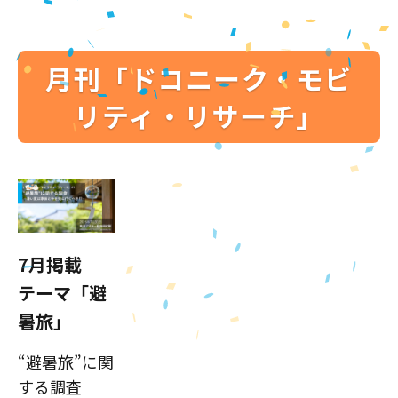
月刊「ドコニーク・モビ
リティ・リサーチ」
7月掲載
テーマ「避
暑旅」
“避暑旅”に関
する調査