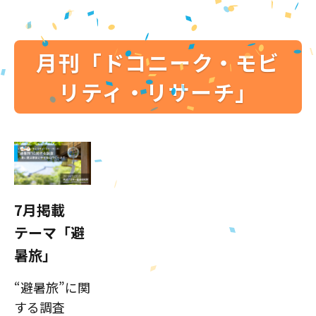
月刊「ドコニーク・モビ
リティ・リサーチ」
7月掲載
テーマ「避
暑旅」
“避暑旅”に関
する調査