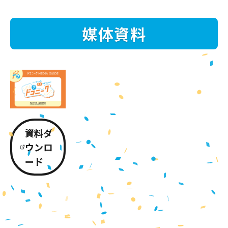
媒体資料
資料ダ
ウンロ
ード