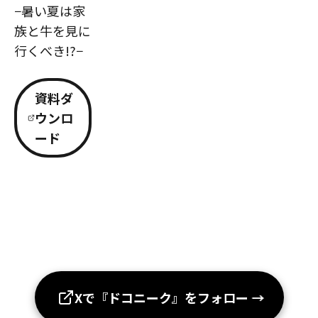
−暑い夏は家
族と牛を見に
行くべき!?−
資料ダ
ウンロ
ード
Xで『ドコニーク』をフォロー
→