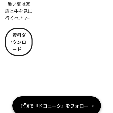
−暑い夏は家
族と牛を見に
行くべき!?−
資料ダ
ウンロ
ード
Xで『ドコニーク』をフォロー
→