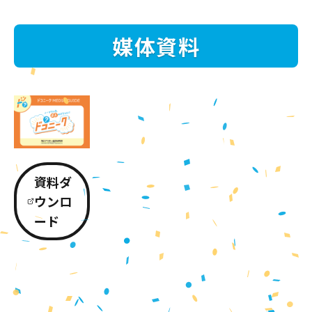
媒体資料
資料ダ
ウンロ
ード