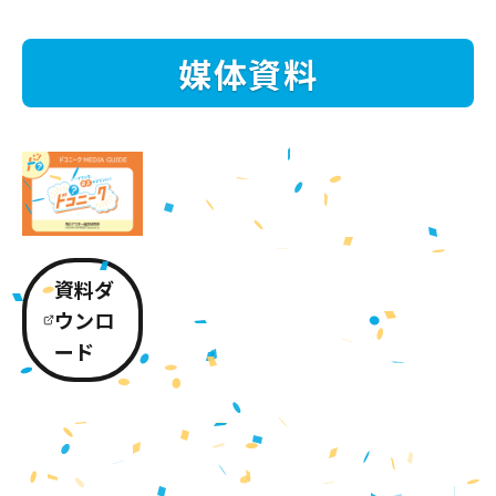
媒体資料
資料ダ
ウンロ
ード