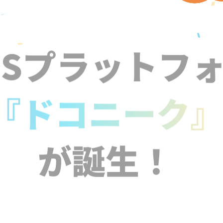
NSプラットフ
『ドコニーク
が誕生！