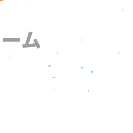
ォーム
』