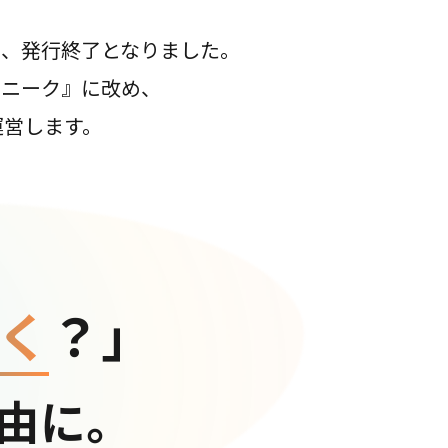
て、発行終了となりました。
コニーク』に改め、
運営します。
く
？」
由に。