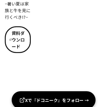
−暑い夏は家
族と牛を見に
行くべき!?−
資料ダ
ウンロ
ード
Xで『ドコニーク』をフォロー
→