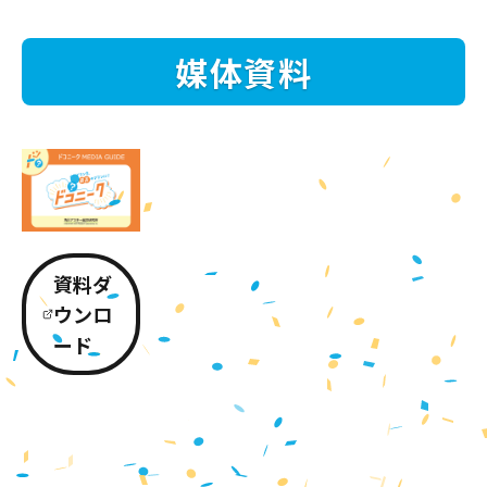
媒体資料
資料ダ
ウンロ
ード