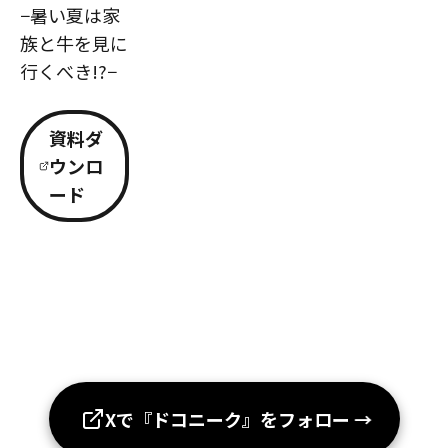
−暑い夏は家
族と牛を見に
行くべき!?−
資料ダ
ウンロ
ード
Xで『ドコニーク』をフォロー
→