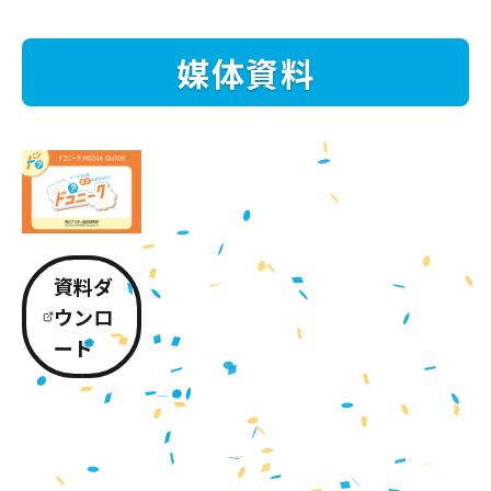
媒体資料
資料ダ
ウンロ
ード