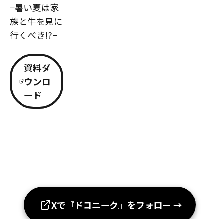
−暑い夏は家
族と牛を見に
行くべき!?−
資料ダ
ウンロ
ード
Xで『ドコニーク』をフォロー
→