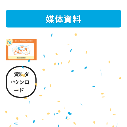
媒体資料
資料ダ
ウンロ
ード