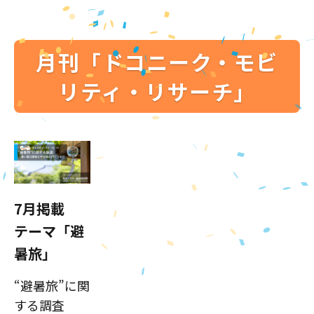
月刊「ドコニーク・モビ
リティ・リサーチ」
7月掲載
テーマ「避
暑旅」
“避暑旅”に関
する調査