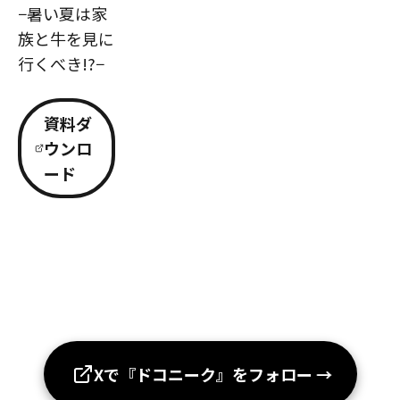
−暑い夏は家
族と牛を見に
行くべき!?−
資料ダ
ウンロ
ード
Xで『ドコニーク』をフォロー
→