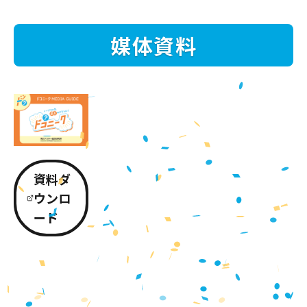
媒体資料
資料ダ
ウンロ
ード