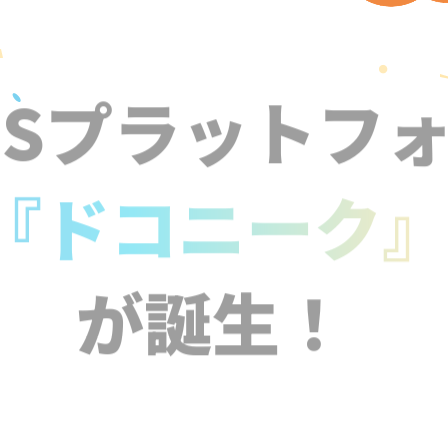
NSプラットフ
『ドコニーク
が誕生！