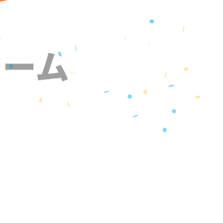
ォーム
』