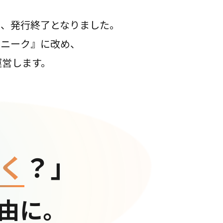
て、発行終了となりました。
コニーク』に改め、
運営します。
く
？」
由に。