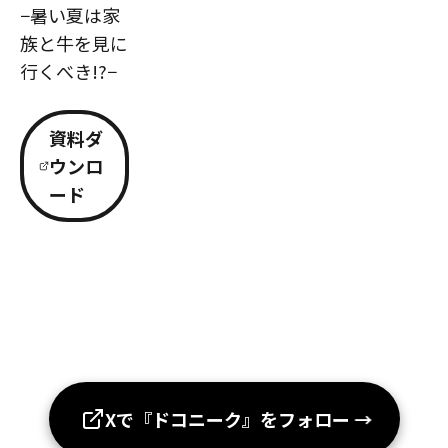
−暑い夏は家
族と牛を見に
行くべき!?−
資料ダ
ウンロ
ード
Xで『ドコニーク』をフォロー
→