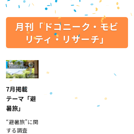
月刊「ドコニーク・モビ
リティ・リサーチ」
7月掲載
テーマ「避
暑旅」
“避暑旅”に関
する調査