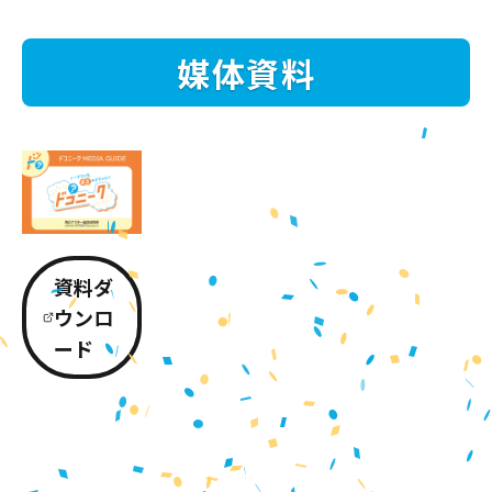
媒体資料
資料ダ
ウンロ
ード