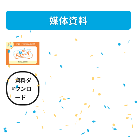
媒体資料
資料ダ
ウンロ
ード