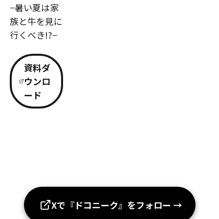
−暑い夏は家
族と牛を見に
行くべき!?−
資料ダ
ウンロ
ード
Xで『ドコニーク』をフォロー
→