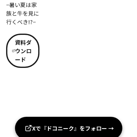
−暑い夏は家
族と牛を見に
行くべき!?−
資料ダ
ウンロ
ード
Xで『ドコニーク』をフォロー
→