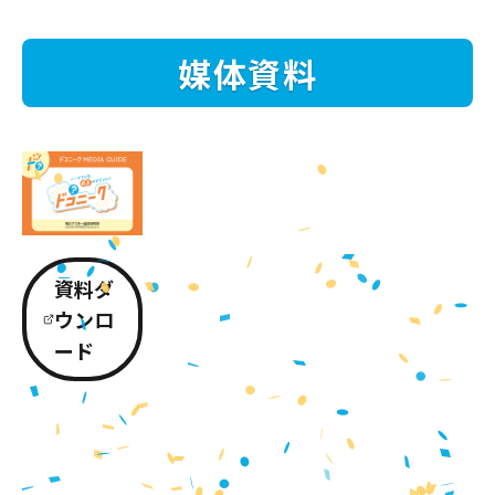
媒体資料
資料ダ
ウンロ
ード