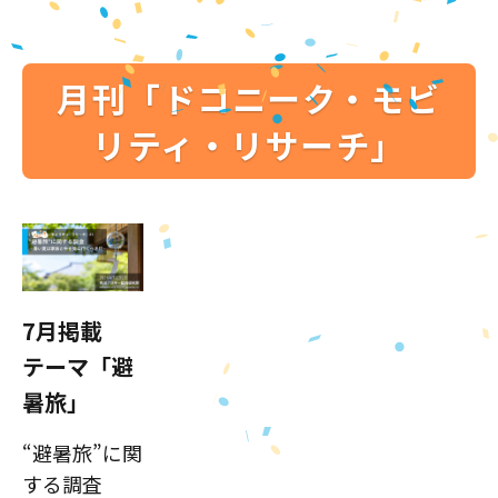
月刊「ドコニーク・モビ
リティ・リサーチ」
7月掲載
テーマ「避
暑旅」
“避暑旅”に関
する調査