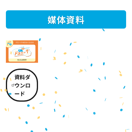
媒体資料
資料ダ
ウンロ
ード