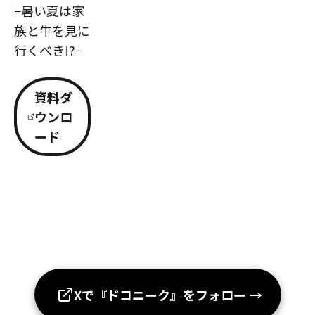
−暑い夏は家
族と牛を見に
行くべき!?−
資料ダ
ウンロ
ード
Xで『ドコニーク』をフォロー
→