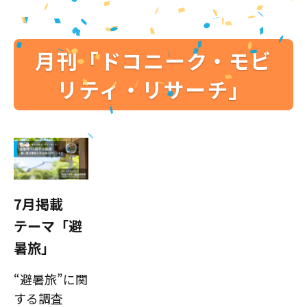
月刊「ドコニーク・モビ
リティ・リサーチ」
7月掲載
テーマ「避
暑旅」
“避暑旅”に関
する調査