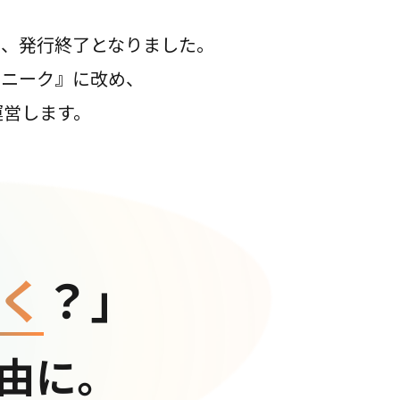
て、発行終了となりました。
コニーク』に改め、
運営します。
く
？」
由に。