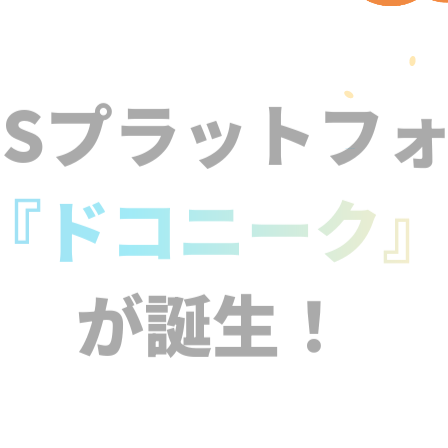
NSプラットフ
『ドコニーク
が誕生！