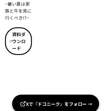
−暑い夏は家
族と牛を見に
行くべき!?−
資料ダ
ウンロ
ード
Xで『ドコニーク』をフォロー
→