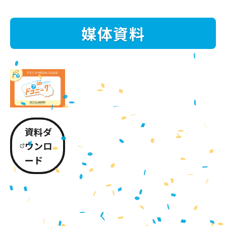
媒体資料
資料ダ
ウンロ
ード