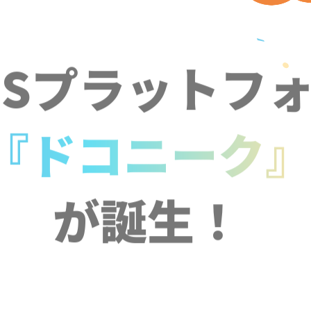
NSプラットフ
『ドコニーク
が誕生！