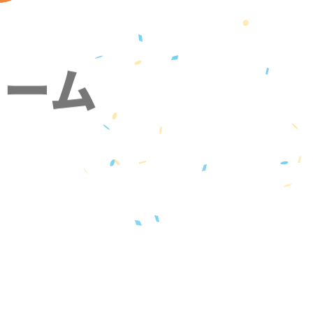
ォーム
』