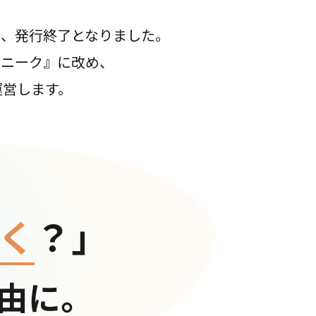
て、発行終了となりました。
コニーク』に改め、
運営します。
く
？」
由に。