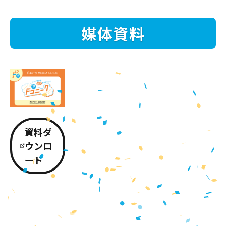
媒体資料
資料ダ
ウンロ
ード