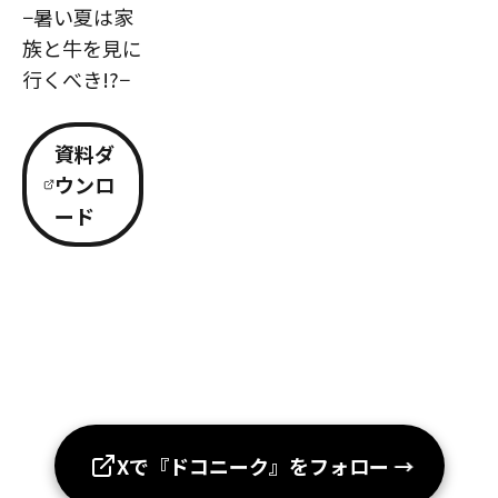
−暑い夏は家
族と牛を見に
行くべき!?−
資料ダ
ウンロ
ード
Xで『ドコニーク』をフォロー
→