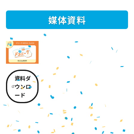
媒体資料
資料ダ
ウンロ
ード