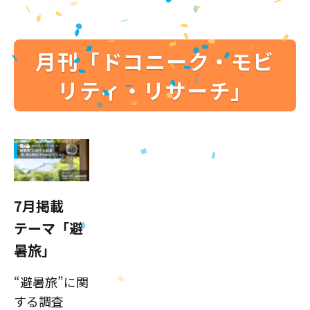
月刊「ドコニーク・モビ
リティ・リサーチ」
7月掲載
テーマ「避
暑旅」
“避暑旅”に関
する調査