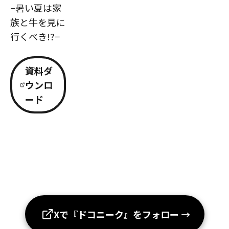
−暑い夏は家
族と牛を見に
行くべき!?−
資料ダ
ウンロ
ード
Xで『ドコニーク』をフォロー
→