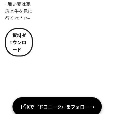
−暑い夏は家
族と牛を見に
行くべき!?−
資料ダ
ウンロ
ード
Xで『ドコニーク』をフォロー
→