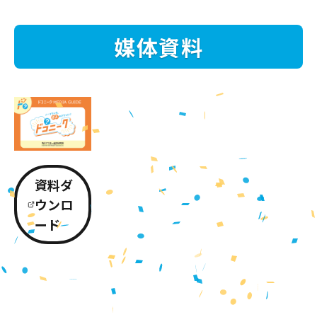
媒体資料
資料ダ
ウンロ
ード