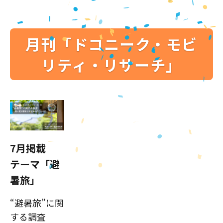
月刊「ドコニーク・モビ
リティ・リサーチ」
7月掲載
テーマ「避
暑旅」
“避暑旅”に関
する調査