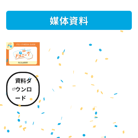
媒体資料
資料ダ
ウンロ
ード