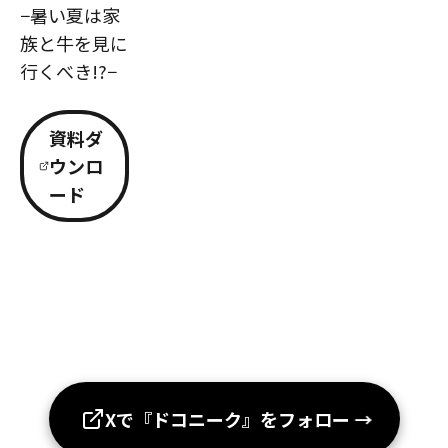
−暑い夏は家
族と牛を見に
行くべき!?−
資料ダ
ウンロ
ード
Xで『ドコニーク』をフォロー
→