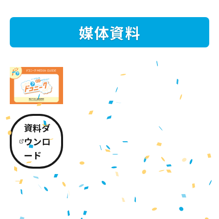
媒体資料
資料ダ
ウンロ
ード