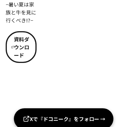
−暑い夏は家
族と牛を見に
行くべき!?−
資料ダ
ウンロ
ード
Xで『ドコニーク』をフォロー
→