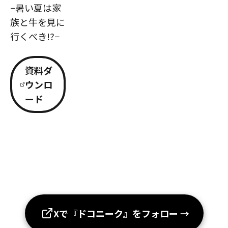
−暑い夏は家
族と牛を見に
行くべき!?−
資料ダ
ウンロ
ード
Xで『ドコニーク』をフォロー
→