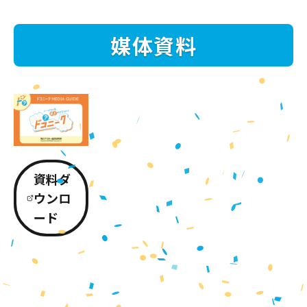
媒体資料
資料ダ
ウンロ
ード