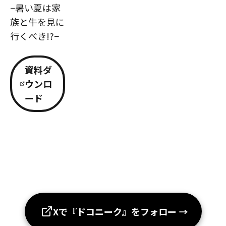
−暑い夏は家
族と牛を見に
行くべき!?−
資料ダ
ウンロ
ード
Xで『ドコニーク』をフォロー
→