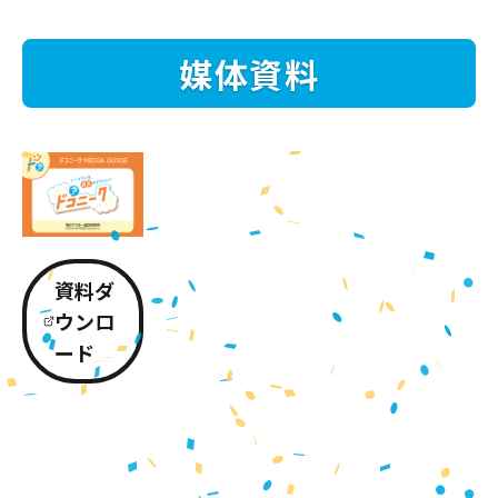
媒体資料
資料ダ
ウンロ
ード